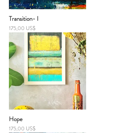
Transition- I
Precio
175,00 US$
Hope
Precio
175,00 US$