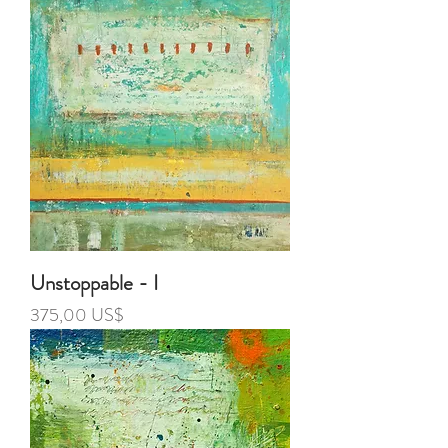
Unstoppable - I
Precio
375,00 US$