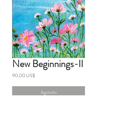
New Beginnings-II
Precio
90,00 US$
Agotado
5x5 inches Original Mixed Media
Painting On Canvas Panel
(Board)
From the series '' Finding