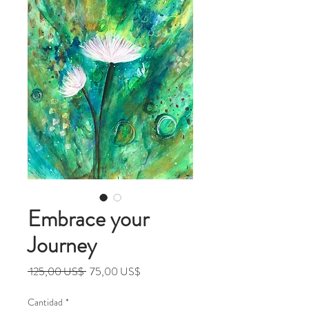
Embrace your
Journey
Precio
Precio
 125,00 US$ 
75,00 US$
de
oferta
Cantidad
*