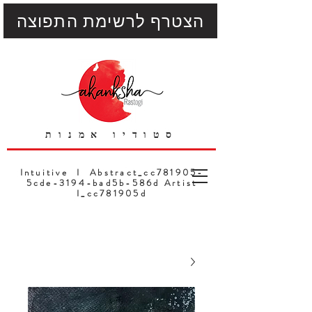
הצטרף לרשימת התפוצה
סטודיו אמנות
Intuitive I Abstract_cc781905-
5cde-3194-bad5b-586d Artist
I_cc781905d