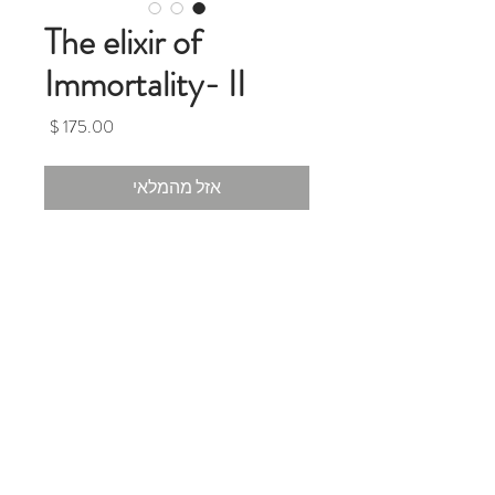
The elixir of
Immortality- II
מחיר
אזל מהמלאי
The elixir of Immortality- II
21 x 28 cm Original Mixed Media
Painting On Paper
From the “Cosmic Collection".
Medium:
Mixed Media
Details:
This piece is 21 x 28
cms on Watercolor paper
.
Artist
signature is on back. Each piece