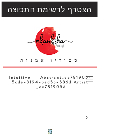
הצטרף לרשימת התפוצה
סטודיו אמנות
Intuitive I Abstract_cc781905-
5cde-3194-bad5b-586d Artist
I_cc781905d