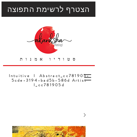
הצטרף לרשימת התפוצה
סטודיו אמנות
Intuitive I Abstract_cc781905-
5cde-3194-bad5b-586d Artist
I_cc781905d