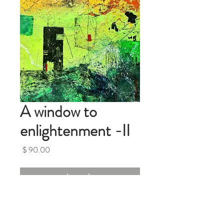
A window to
enlightenment -II
מחיר
אזל מהמלאי
A window to enlightenment -I
5x5 inches Original Mixed Media