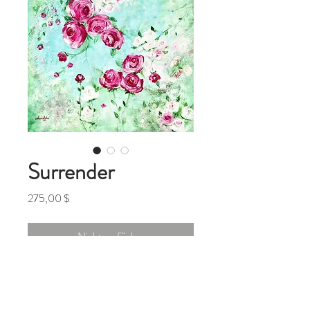
Surrender
Preis
275,00 $
Nicht verfügbar
This is a phase when one is
exploring different opportunities