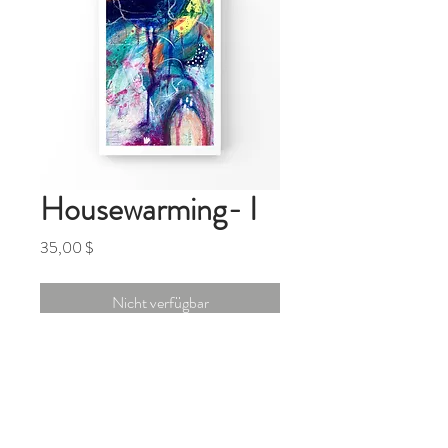
Housewarming- I
Preis
35,00 $
Nicht verfügbar
Housewarming
Away from the noise
What if you can silent t he inner